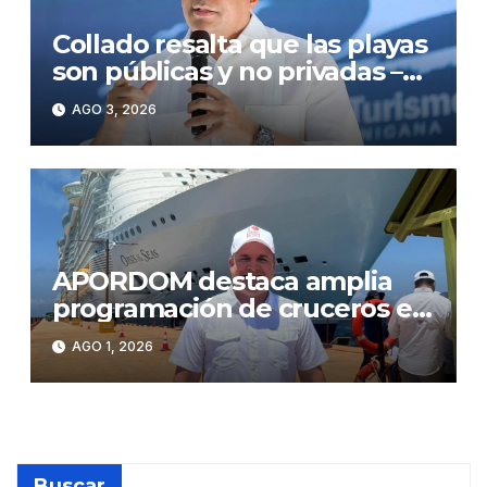
Collado resalta que las playas
son públicas y no privadas –
Noticias de turismo
AGO 3, 2026
APORDOM destaca amplia
programación de cruceros en
Puerto Plata con 29 escalas
AGO 1, 2026
durante agosto
Buscar