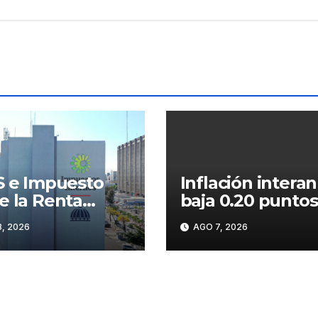
S e Impuesto
Inflación intera
e la Renta
baja 0.20 puntos
lsan las
porcentuales y 
, 2026
AGO 7, 2026
udaciones de la
sitúa en 5.47 %
; superan los
1,475 millones
lio