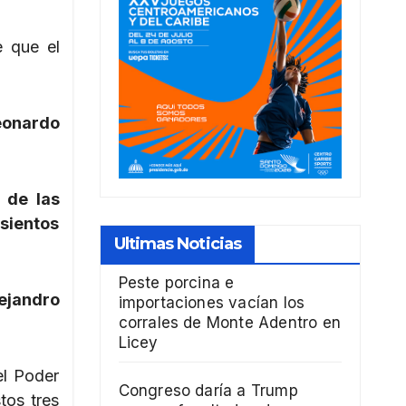
e que el
eonardo
 de las
sientos
Ultimas Noticias
Peste porcina e
lejandro
importaciones vacían los
corrales de Monte Adentro en
Licey
el Poder
Congreso daría a Trump
tos tres