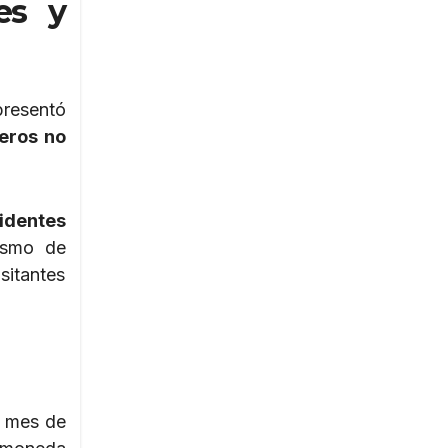
res y
presentó
eros no
identes
rismo de
isitantes
l mes de