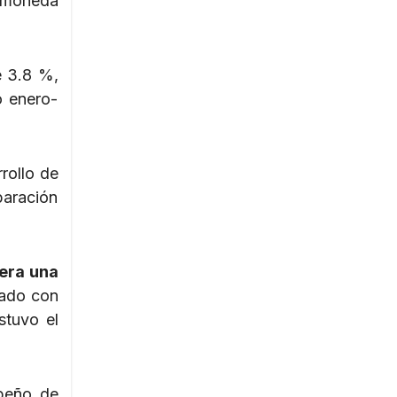
n moneda
 3.8 %,
o enero-
rollo de
paración
pera una
nado con
stuvo el
peño de