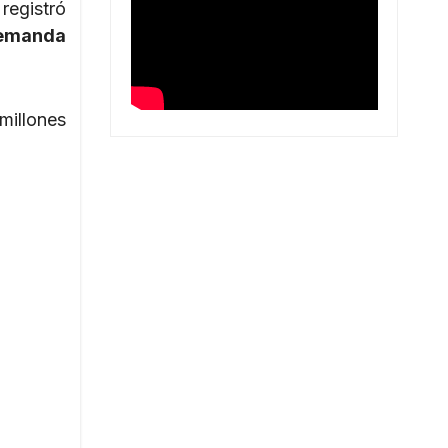
 registró
emanda
millones