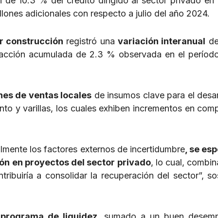
ón de 10.3 % del crédito dirigido al sector privado e
llones adicionales con respecto a julio del año 2024.
r construcción
registró una
variación interanual
de
acción acumulada de 2.3 % observada en el períod
es de ventas locales
de insumos clave para el desar
nto y varillas, los cuales exhiben incrementos en com
lmente los factores externos de incertidumbre
, se es
ón en proyectos del sector privado
, lo cual, combi
ribuiría a consolidar la recuperación del sector”, so
programa de liquidez
, sumado a un buen desem