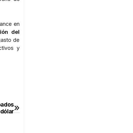
vance en
ión del
gasto de
ctivos y
pados
 dólar