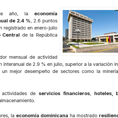
ste año, la
economía
nual de 2.4 %
, 2.6 puntos
 registrado en enero-julio
 Central
de la República
ador mensual de actividad
teranual de 2.9 % en julio, superior a la variación in
or un mejor desempeño de sectores como la minerí
s actividades de
servicios financieros
,
hoteles, 
 almacenamiento.
res, la
economía dominicana
ha mostrado
resilien