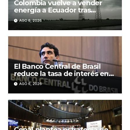
Colombia vuelve a vender
energía a Ecuador tras
suspender la exportación por
AGO 6, 2026
los aranceles
El Banco Central de Brasil
reduce la tasa de interés en
0,25 puntos, hasta el 14,0 %
AGO 6, 2026
anual
Cepal plantea estrategia de