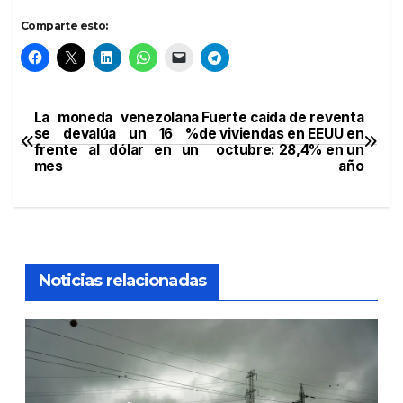
Comparte esto:
La moneda venezolana
Fuerte caída de reventa
Navegación
se devalúa un 16 %
de viviendas en EEUU en
frente al dólar en un
octubre: 28,4% en un
de
mes
año
entradas
Noticias relacionadas