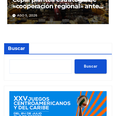
«cooperación regional» ante
«rupturas» en geopolítica
AGO 5, 2026
global
Buscar
Buscar