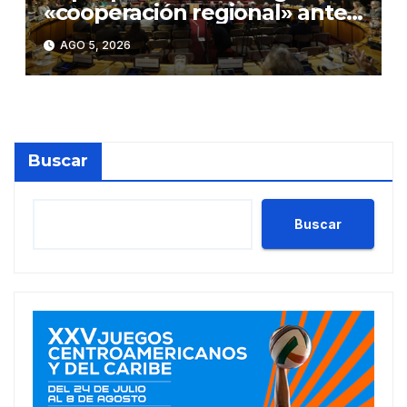
«cooperación regional» ante
«rupturas» en geopolítica
AGO 5, 2026
global
Buscar
Buscar