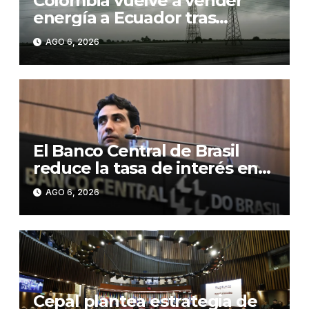
Colombia vuelve a vender
energía a Ecuador tras
suspender la exportación por
AGO 6, 2026
los aranceles
El Banco Central de Brasil
reduce la tasa de interés en
0,25 puntos, hasta el 14,0 %
AGO 6, 2026
anual
Cepal plantea estrategia de