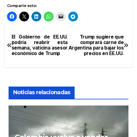
Comparte esto:
El Gobierno de EE.UU.
Trump sugiere que
Navegación
podría reabrir esta
comprará carne de
semana, vaticina asesor
Argentina para bajar los
de
económico de Trump
precios en EE.UU.
entradas
Noticias relacionadas