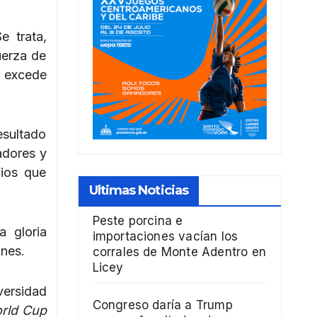
e trata,
uerza de
e excede
esultado
adores y
cios que
Ultimas Noticias
Peste porcina e
a gloria
importaciones vacían los
ones.
corrales de Monte Adentro en
Licey
versidad
Congreso daría a Trump
orld Cup