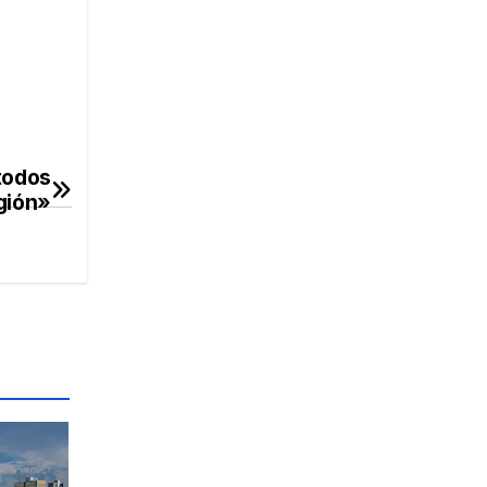
 todos
egión»