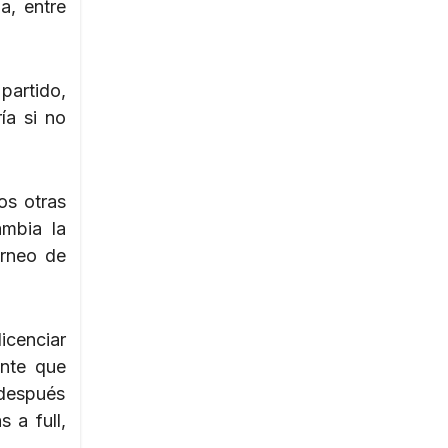
a, entre
partido,
ía si no
os otras
ambia la
orneo de
icenciar
ente que
 después
 a full,