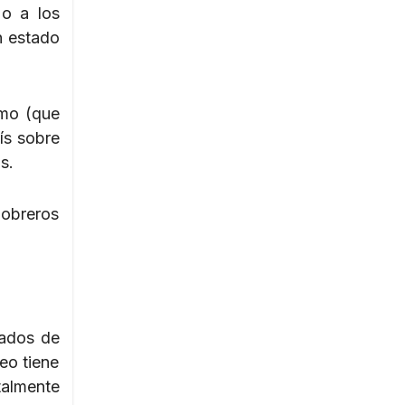
 o a los
n estado
smo (que
aís sobre
s.
 obreros
iados de
eo tiene
talmente