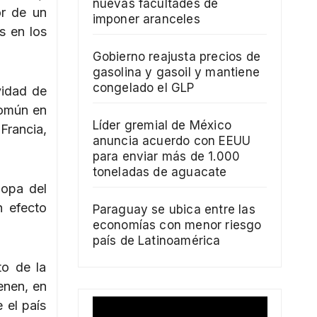
nuevas facultades de
or de un
imponer aranceles
s en los
Gobierno reajusta precios de
gasolina y gasoil y mantiene
congelado el GLP
vidad de
común en
Líder gremial de México
Francia,
anuncia acuerdo con EEUU
para enviar más de 1.000
toneladas de aguacate
Copa del
n efecto
Paraguay se ubica entre las
economías con menor riesgo
país de Latinoamérica
to de la
enen, en
 el país