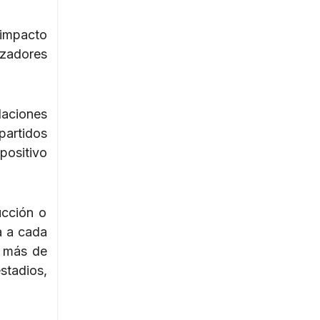
 impacto
izadores
laciones
partidos
positivo
ucción o
a a cada
n más de
stadios,