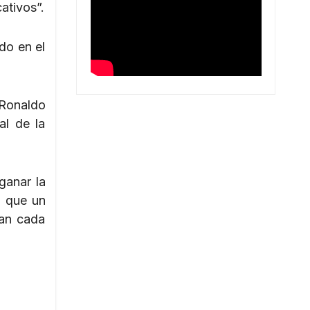
ativos”.
do en el
e Ronaldo
al de la
ganar la
a que un
tan cada