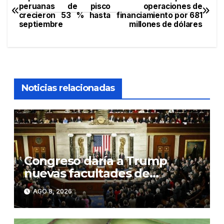
Navegación
peruanas de pisco
operaciones de
crecieron 53 % hasta
financiamiento por 681
de
septiembre
millones de dólares
entradas
Noticias relacionadas
Congreso daría a Trump
nuevas facultades de
imponer aranceles
AGO 8, 2026