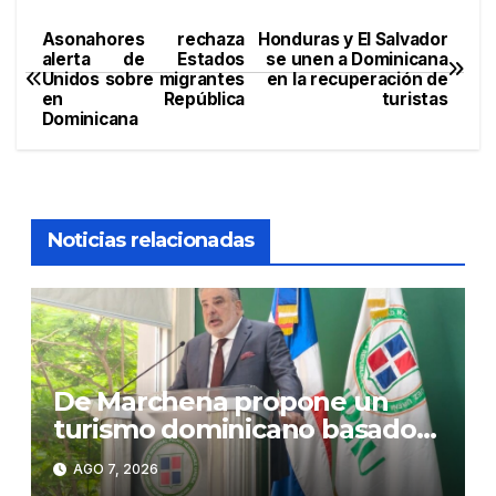
Asonahores rechaza
Honduras y El Salvador
Navegación
alerta de Estados
se unen a Dominicana
Unidos sobre migrantes
en la recuperación de
de
en República
turistas
Dominicana
entradas
Noticias relacionadas
De Marchena propone un
turismo dominicano basado
en formación, tecnología y
AGO 7, 2026
sostenibilidad