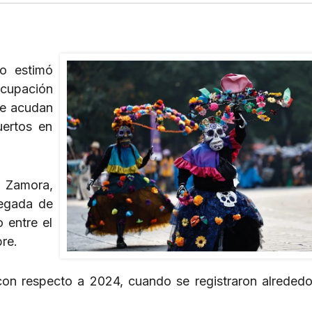
co estimó
ocupación
ue acudan
uertos en
z Zamora,
legada de
o entre el
re.
on respecto a 2024, cuando se registraron alrededo