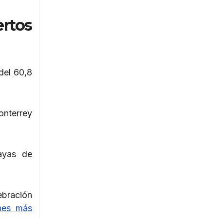
ertos
del 60,8
onterrey
ayas de
ebración
ones más