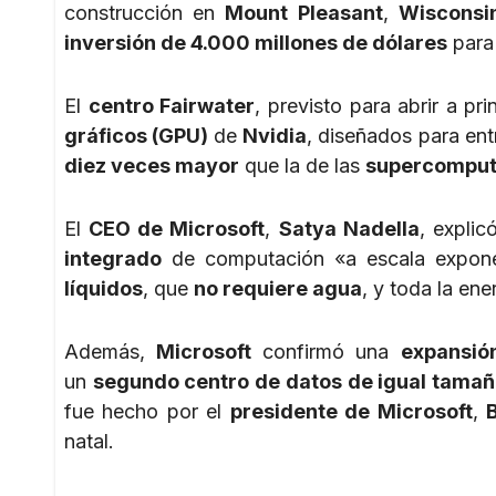
construcción en
Mount Pleasant
,
Wisconsi
inversión de 4.000 millones de dólares
para 
El
centro Fairwater
, previsto para abrir a pr
gráficos (GPU)
de
Nvidia
, diseñados para en
diez veces mayor
que la de las
supercomput
El
CEO de Microsoft
,
Satya Nadella
, expli
integrado
de computación «a escala expone
líquidos
, que
no requiere agua
, y toda la e
Además,
Microsoft
confirmó una
expansió
un
segundo centro de datos de igual tama
fue hecho por el
presidente de Microsoft
,
natal.