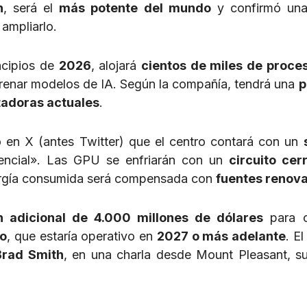
n
, será el
más potente del mundo
y confirmó un
ampliarlo.
incipios de
2026
, alojará
cientos de miles de proce
trenar modelos de IA. Según la compañía, tendrá una
p
adoras actuales
.
có en X (antes Twitter) que el centro contará con un
ncial». Las GPU se enfriarán con un
circuito cer
nergía consumida será compensada con
fuentes renov
n adicional de 4.000 millones de dólares
para c
ño
, que estaría operativo en
2027 o más adelante
. E
Brad Smith
, en una charla desde Mount Pleasant, s