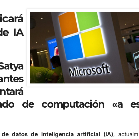
cará
de IA
Satya
antes
ntará
ado de computación «a es
de datos de inteligencia artificial (IA)
, actual