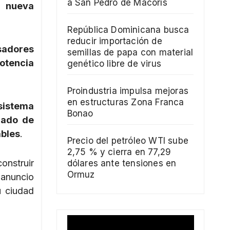
a San Pedro de Macorís
a
nueva
República Dominicana busca
reducir importación de
sadores
semillas de papa con material
otencia
genético libre de virus
Proindustria impulsa mejoras
en estructuras Zona Franca
sistema
Bonao
rado de
ables
.
Precio del petróleo WTI sube
2,75 % y cierra en 77,29
onstruir
dólares ante tensiones en
Ormuz
l anuncio
u ciudad