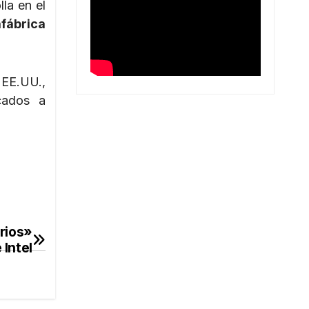
lla en el
fábrica
 EE.UU.,
cados a
rios»
 Intel