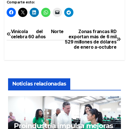
Comparte esto:
Vinícola del Norte
Zonas francas RD
Navegación
celebra 60 años
exportan más de 6 mil
529 millones de dólares
de
de enero a-octubre
entradas
Noticias relacionadas
Proindustria impulsa mejoras