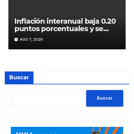
Inflación interanual baja 0.20
puntos porcentuales y se
sitúa en 5.47 %
AGO 7, 2026
Buscar
Buscar