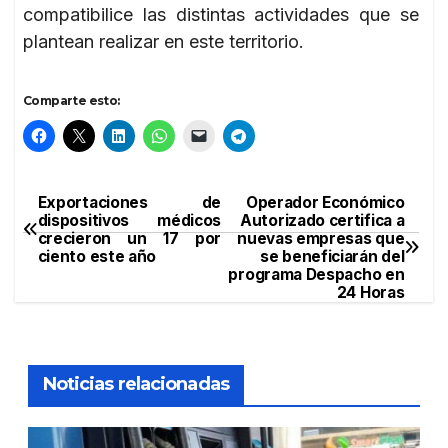
compatibilice las distintas actividades que se
plantean realizar en este territorio.
Comparte esto:
Exportaciones de
Operador Económico
Navegación
dispositivos médicos
Autorizado certifica a
crecieron un 17 por
nuevas empresas que
de
ciento este año
se beneficiarán del
programa Despacho en
entradas
24 Horas
Noticias relacionadas