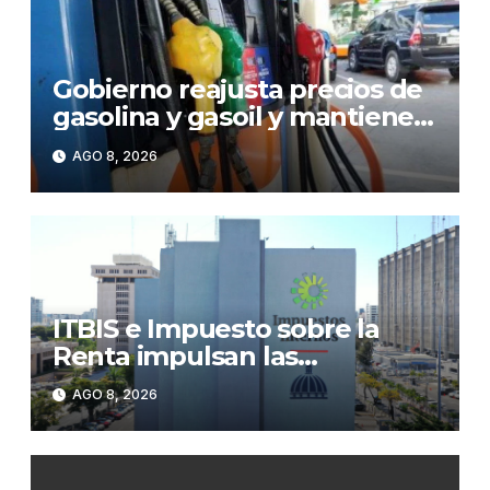
Gobierno reajusta precios de
gasolina y gasoil y mantiene
congelado el GLP
AGO 8, 2026
ITBIS e Impuesto sobre la
Renta impulsan las
recaudaciones de la DGII;
AGO 8, 2026
superan los RD$81,475
millones en julio