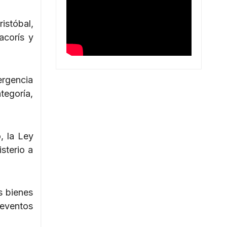
istóbal,
acorís y
ergencia
tegoría,
, la Ley
sterio a
s bienes
 eventos