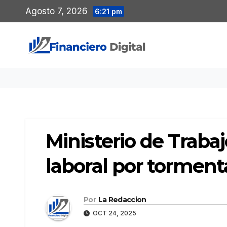
Saltar
Agosto 7, 2026
6:21 pm
al
contenido
Ministerio de Traba
laboral por tormenta
Por
La Redaccion
OCT 24, 2025