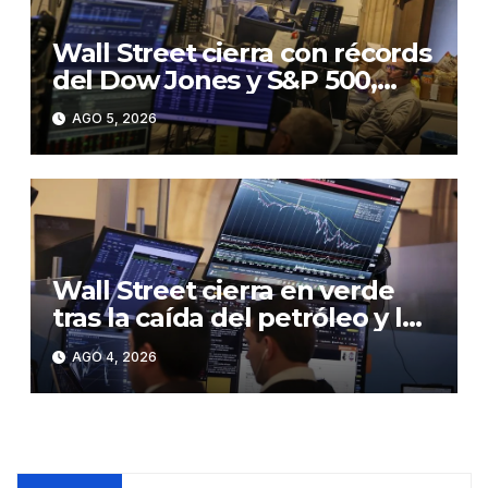
Wall Street cierra con récords
del Dow Jones y S&P 500,
ante el optimismo por un
AGO 5, 2026
posible pacto para reabrir
Ormuz
Wall Street cierra en verde
tras la caída del petróleo y la
subida de las tecnológicas
AGO 4, 2026