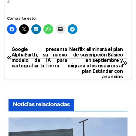
2.
Comparte esto:
Google presenta
Netflix eliminará el plan
Navegación
AlphaEarth, su nuevo
de suscripción Básico
modelo de IA para
en septiembre y
de
cartografiar la Tierra
migrará a los usuarios al
plan Estándar con
entradas
anuncios
Noticias relacionadas