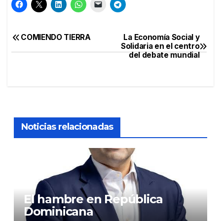
COMIENDO TIERRA
La Economía Social y
Navegación
Solidaria en el centro
del debate mundial
de
entradas
Noticias relacionadas
El hambre en República
Dominicana