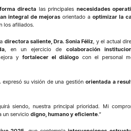
 forma directa
las principales
necesidades operat
lan integral de mejoras
orientado a
optimizar la c
 los afiliados.
la
directora saliente, Dra. Sonia Féliz
, y el actual dir
da
, en un ejercicio de
colaboración institucio
mejora y
fortalecer el diálogo
con el personal m
A
expresó su visión de una gestión
orientada a resu
irá siendo, nuestra principal prioridad. Mi compr
a un servicio
digno, humano y eficiente
.”
tivo 2025
, que contempla
intervenciones estructu