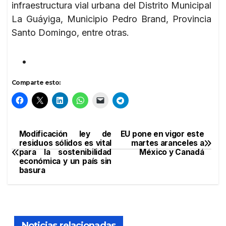
infraestructura vial urbana del Distrito Municipal
La Guáyiga, Municipio Pedro Brand, Provincia
Santo Domingo, entre otras.
Comparte esto:
Modificación ley de
EU pone en vigor este
Navegación
residuos sólidos es vital
martes aranceles a
para la sostenibilidad
México y Canadá
de
económica y un país sin
basura
entradas
Noticias relacionadas