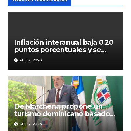
Inflación interanual baja 0.20
puntos porcentuales y se
sitúa en 5.47 %
AGO 7, 2026
De Marchena propone un
turismo dominicano basado
en formación, tecnología y
AGO 7, 2026
sostenibilidad