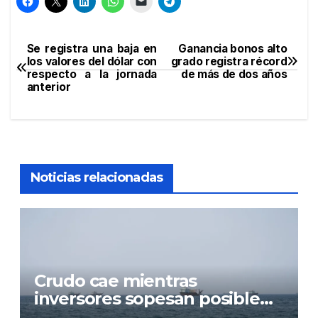
Se registra una baja en
Ganancia bonos alto
Navegación
los valores del dólar con
grado registra récord
respecto a la jornada
de más de dos años
de
anterior
entradas
Noticias relacionadas
Crudo cae mientras
inversores sopesan posible
acuerdo sobre el estrecho de