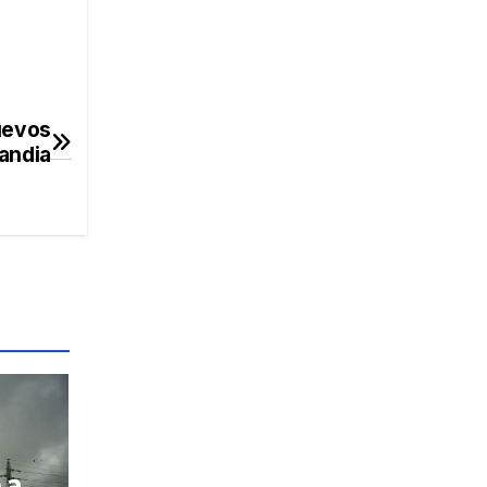
uevos
andia
 a