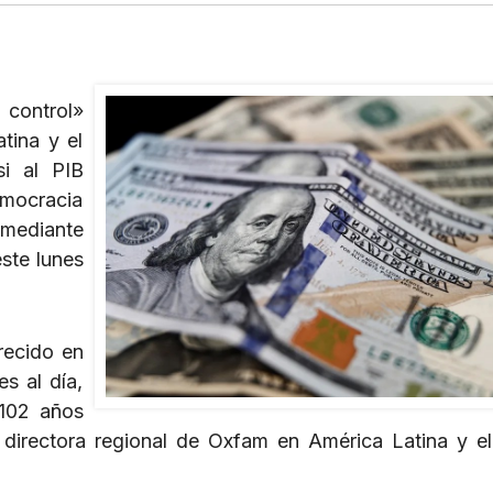
 control»
tina y el
si al PIB
emocracia
l mediante
este lunes
crecido en
s al día,
 102 años
a directora regional de Oxfam en América Latina y el