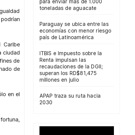
para enviar más de 1.000
toneladas de aguacate
igualdad
 podrían
Paraguay se ubica entre las
economías con menor riesgo
país de Latinoamérica
l Caribe
a ciudad
ITBIS e Impuesto sobre la
Renta impulsan las
fines de
recaudaciones de la DGII;
inado de
superan los RD$81,475
millones en julio
lo en el
APAP traza su ruta hacia
2030
fortuna,