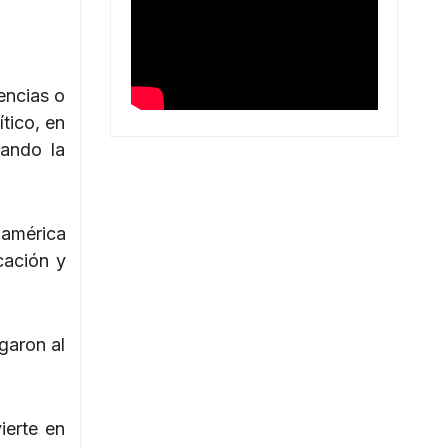
encias o
tico, en
tando la
oamérica
cación y
garon al
ierte en