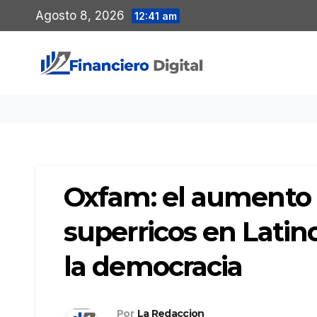
Saltar
Agosto 8, 2026
12:41 am
al
contenido
Oxfam: el aumento d
superricos en Latin
la democracia
Por
La Redaccion