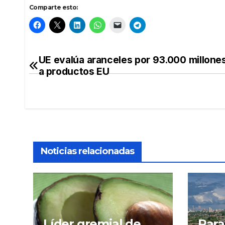
Comparte esto:
UE evalúa aranceles por 93.000 millone
Navegación
a productos EU
de
entradas
Noticias relacionadas
Líder gremial de
Para