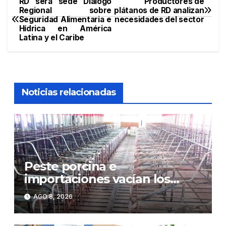
RD será sede Diálogo
Productores de
Navegación
Regional sobre
plátanos de RD analizan
Seguridad Alimentaria e
necesidades del sector
de
Hídrica en América
Latina y el Caribe
entradas
Noticias relacionadas
Peste porcina e
importaciones vacían los
corrales de Monte Adentro en
AGO 8, 2026
Licey