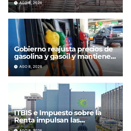
AGO 8, 2026
Licey
Gobierno reajusta precios de
gasolina y gasoil y mantiene
congelado el GLP
AGO 8, 2026
ITBIS e Impuesto sobre la
Renta impulsan las
recaudaciones de la DGII;
AGO 8, 2026