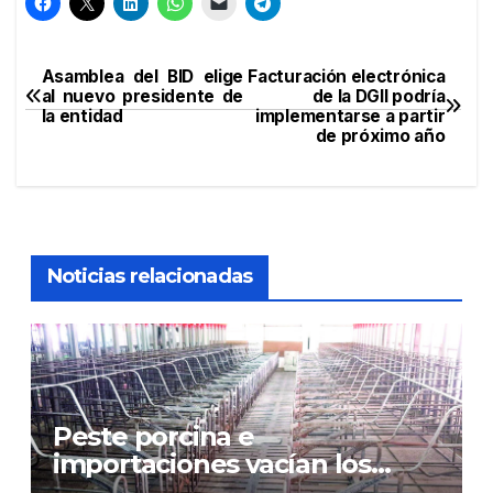
Asamblea del BID elige
Facturación electrónica
Navegación
al nuevo presidente de
de la DGII podría
la entidad
implementarse a partir
de
de próximo año
entradas
Noticias relacionadas
Peste porcina e
importaciones vacían los
corrales de Monte Adentro en