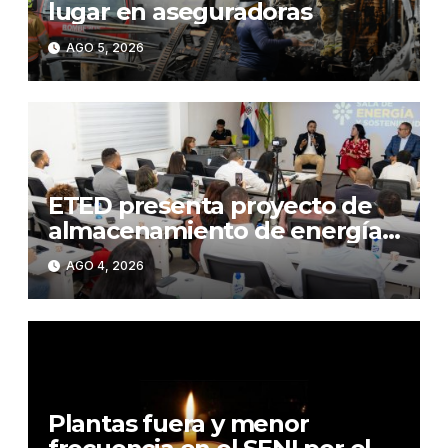
lugar en aseguradoras
AGO 5, 2026
ETED presenta proyecto de
almacenamiento de energía
mediante baterías
AGO 4, 2026
Plantas fuera y menor