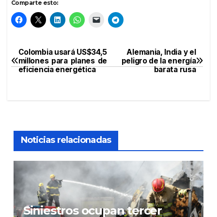
Comparte esto:
Colombia usará US$34,5
Alemania, India y el
Navegación
millones para planes de
peligro de la energía
eficiencia energética
barata rusa
de
entradas
Noticias relacionadas
Siniestros ocupan tercer