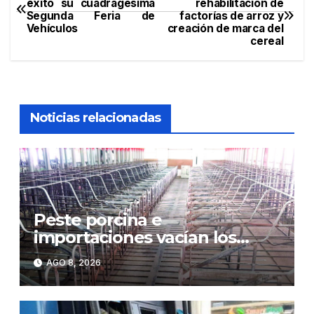
éxito su cuadragésima
rehabilitación de
Segunda Feria de
factorías de arroz y
de
Vehículos
creación de marca del
cereal
entradas
Noticias relacionadas
Peste porcina e
importaciones vacían los
corrales de Monte Adentro en
AGO 8, 2026
Licey