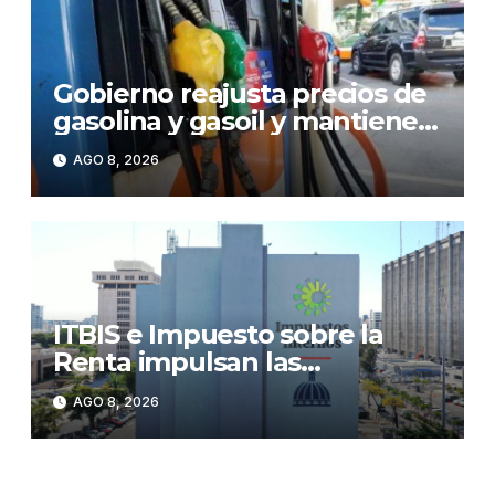
Gobierno reajusta precios de
gasolina y gasoil y mantiene
congelado el GLP
AGO 8, 2026
ITBIS e Impuesto sobre la
Renta impulsan las
recaudaciones de la DGII;
AGO 8, 2026
superan los RD$81,475
millones en julio