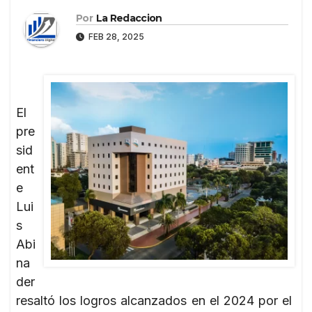
Por
La Redaccion
FEB 28, 2025
El
pre
sid
ent
e
Lui
s
Abi
na
der
resaltó los logros alcanzados en el 2024 por el