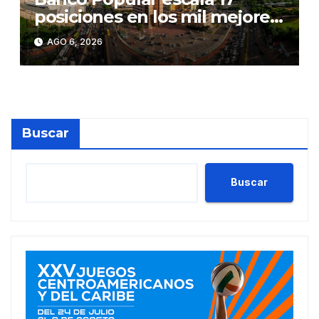
posiciones en los mil mejores
bancos del mundo
AGO 6, 2026
Buscar
Buscar