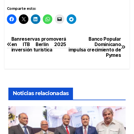
Comparte esto:
Banreservas promoverá
Banco Popular
Navegación
en ITB Berlín 2025
Dominicano
inversión turística
impulsa crecimiento de
de
Pymes
entradas
Noticias relacionadas