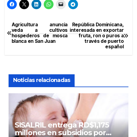
Agricultura anuncia
República Dominicana,
Navegación
veda a cultivos
interesada en exportar
hospederos de mosca
fruta, ron o puros a
de
blanca en San Juan
través de puerto
español
entradas
Noticias relacionadas
SISALRIL entrega RD$1,175
millones en subsidios por