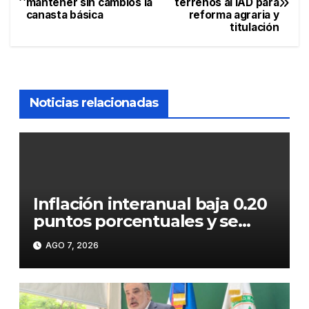
mantener sin cambios la
terrenos al IAD para
de
canasta básica
reforma agraria y
titulación
entradas
Noticias relacionadas
Inflación interanual baja 0.20
puntos porcentuales y se
sitúa en 5.47 %
AGO 7, 2026