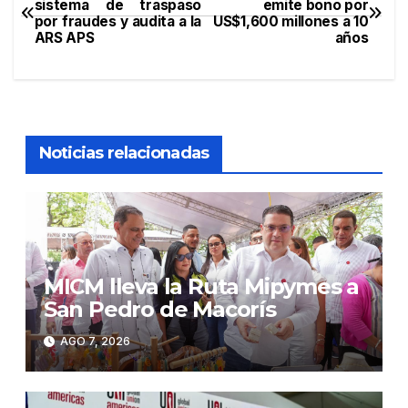
sistema de traspaso
emite bono por
por fraudes y audita a la
US$1,600 millones a 10
de
ARS APS
años
entradas
Noticias relacionadas
MICM lleva la Ruta Mipymes a
San Pedro de Macorís
AGO 7, 2026