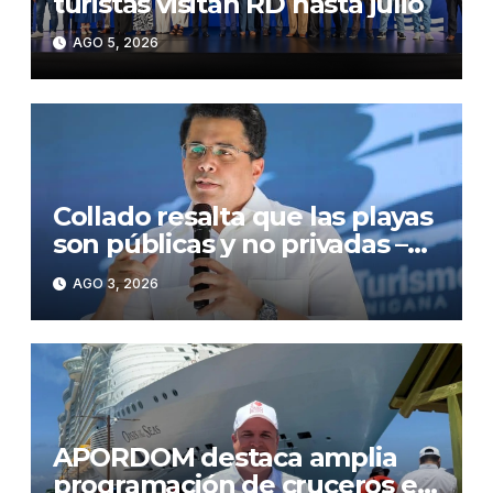
turistas visitan RD hasta julio
AGO 5, 2026
Collado resalta que las playas
son públicas y no privadas –
Noticias de turismo
AGO 3, 2026
APORDOM destaca amplia
programación de cruceros en