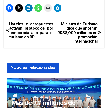
Hoteles y aeropuertos
Ministro de Turismo
Navegación
activan protocolos por
dice que ahorran
temporada alta para el
RD$8,000 millones en
de
turismo en RD
promoción
internacional
entradas
Noticias relacionadas
Más de 7.7 millones de