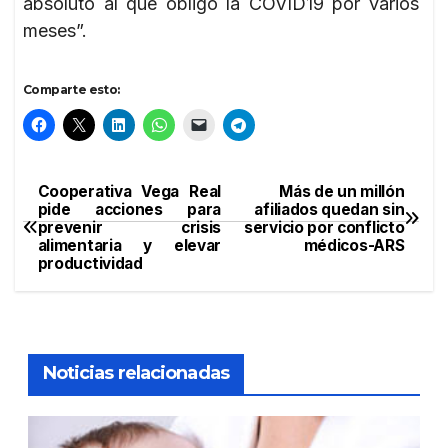
absoluto al que obligó la COVID19 por varios
meses”.
Comparte esto:
Cooperativa Vega Real
Más de un millón
Navegación
pide acciones para
afiliados quedan sin
prevenir crisis
servicio por conflicto
de
alimentaria y elevar
médicos-ARS
productividad
entradas
Noticias relacionadas