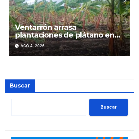
Ventarrón arrasa
plantaciones de plátano en
Moca y deja millonarias
AGO 4, 2026
pérdidas a productores
Buscar
Buscar