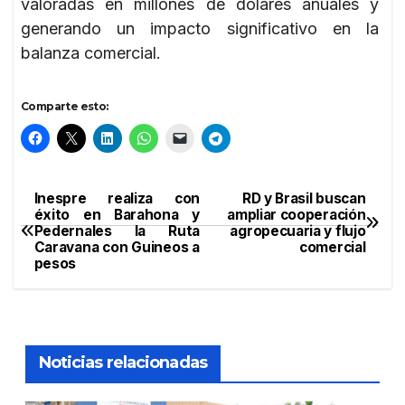
valoradas en millones de dólares anuales y
generando un impacto significativo en la
balanza comercial.
Comparte esto:
Inespre realiza con
RD y Brasil buscan
Navegación
éxito en Barahona y
ampliar cooperación
Pedernales la Ruta
agropecuaria y flujo
de
Caravana con Guineos a
comercial
pesos
entradas
Noticias relacionadas