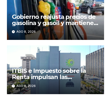
Gobierno reajusta precios de
gasolina y gasoil y mantiene
congelado el GLP
AGO 8, 2026
ITBIS e Impuesto sobre la
Renta impulsan las
recaudaciones de la DGII;
AGO 8, 2026
superan los RD$81,475
millones en julio