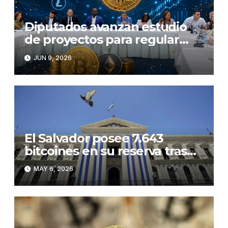
Diputados avanzan estudio
de proyectos para regular
criptomonedas
JUN 9, 2026
El Salvador posee 7.643
bitcoines en su reserva tras
comprar 1.633 monedas en
MAY 6, 2026
2025 y 2026