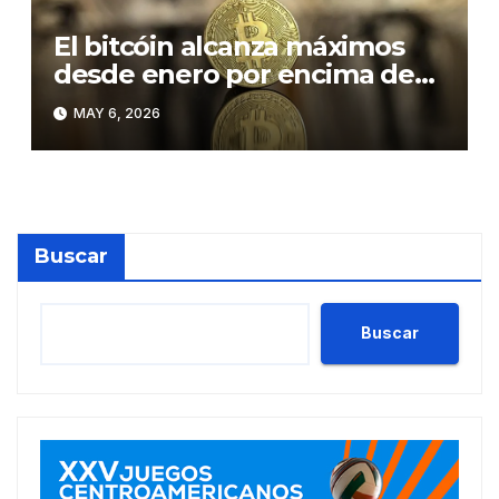
El bitcóin alcanza máximos
desde enero por encima de
los 81.000 dólares
MAY 6, 2026
Buscar
Buscar