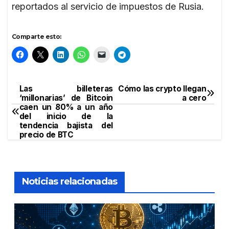
reportados al servicio de impuestos de Rusia.
Comparte esto:
Las billeteras
Cómo las crypto llegan
Navegación
‘millonarias’ de Bitcoin
a cero
caen un 80% a un año
de
del inicio de la
tendencia bajista del
entradas
precio de BTC
Noticias relacionadas