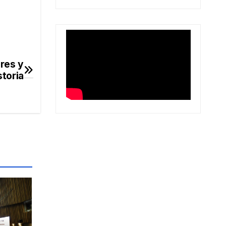
éres y
storia