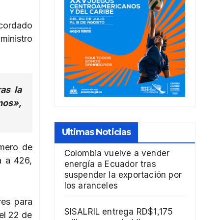
acordado
 ministro
as la
anos»,
Ultimas Noticias
úmero de
Colombia vuelve a vender
a a 426,
energía a Ecuador tras
suspender la exportación por
los aranceles
res para
SISALRIL entrega RD$1,175
 el 22 de