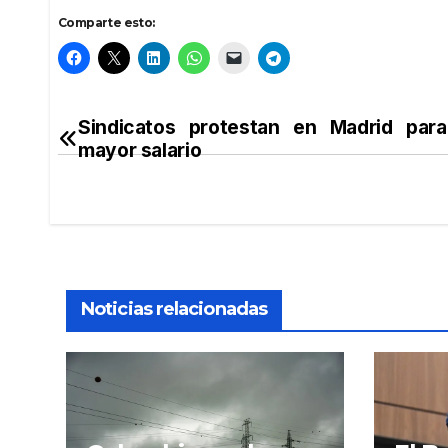
Comparte esto:
Sindicatos protestan en Madrid para
Navegación
mayor salario
de
entradas
Noticias relacionadas