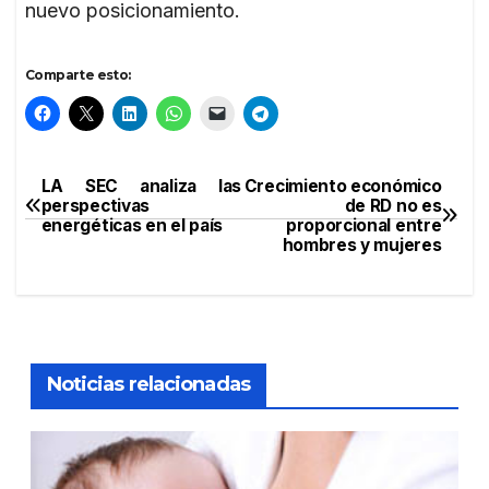
nuevo posicionamiento.
Comparte esto:
LA SEC analiza las
Crecimiento económico
Navegación
perspectivas
de RD no es
energéticas en el país
proporcional entre
de
hombres y mujeres
entradas
Noticias relacionadas