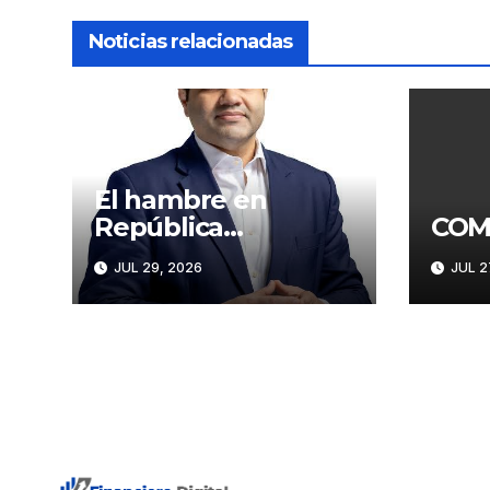
Noticias relacionadas
El hambre en
República
COM
Dominicana
JUL 29, 2026
JUL 2