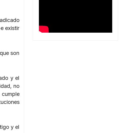
 radicado
 existir
rque son
ado y el
idad, no
e cumple
tuciones
igo y el