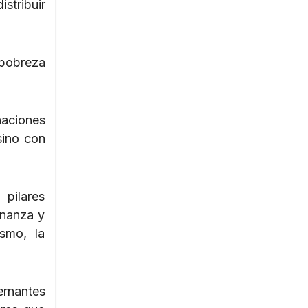
stribuir
 pobreza
aciones
sino con
pilares
rnanza y
smo, la
ernantes