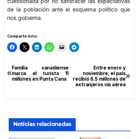
cuestionada por no satisfacer las expectativas
de la población ante el esquema político que
nos gobierna.
Comparte esto:
Familia canadiense
Entre enero y
Navegación
marca el turista 11
noviembre, el país
millones en Punta Cana
recibió 6.5 millones de
de
extranjeros vía aérea
entradas
Noticias relacionadas