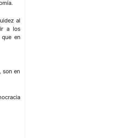
omía.
uidez al
ir a los
s que en
, son en
mocracia