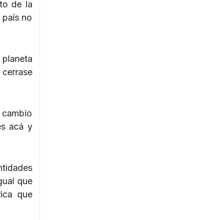
to de la
 país no
 planeta
cerrase
l cambio
es acá y
ntidades
gual que
rica que