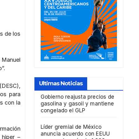
s de los
a Manuel
o”.
Ultimas Noticias
 (DESC),
ios para
Gobierno reajusta precios de
s con la
gasolina y gasoil y mantiene
congelado el GLP
Líder gremial de México
ormación
anuncia acuerdo con EEUU
 hiper –