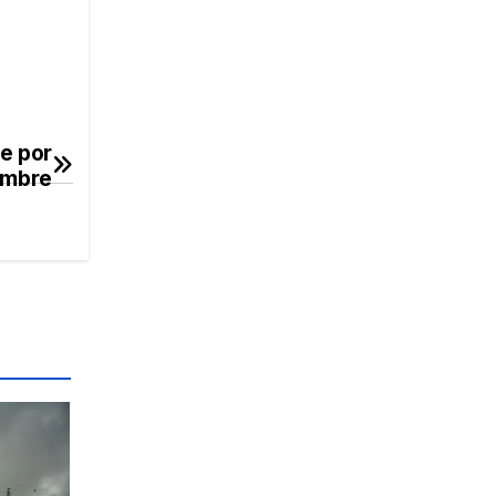
ae por
embre