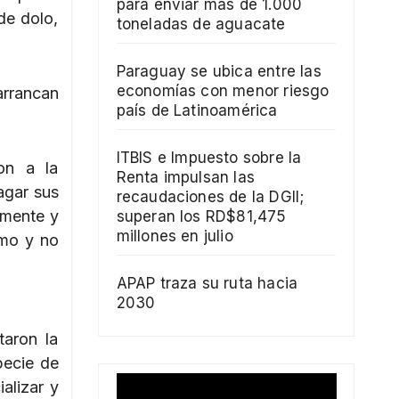
para enviar más de 1.000
de dolo,
toneladas de aguacate
Paraguay se ubica entre las
economías con menor riesgo
arrancan
país de Latinoamérica
ITBIS e Impuesto sobre la
on a la
Renta impulsan las
agar sus
recaudaciones de la DGII;
lmente y
superan los RD$81,475
millones en julio
imo y no
APAP traza su ruta hacia
2030
taron la
pecie de
alizar y