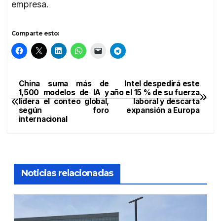
empresa.
Comparte esto:
China suma más de
Intel despedirá este
Navegación
1,500 modelos de IA y
año el 15 % de su fuerza
lidera el conteo global,
laboral y descarta
de
según foro
expansión a Europa
internacional
entradas
Noticias relacionadas