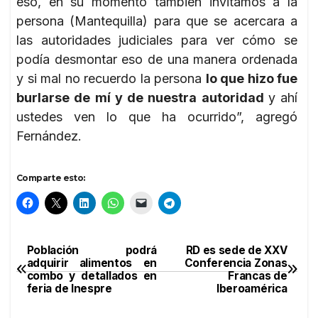
eso, en su momento también invitamos a la
persona (Mantequilla) para que se acercara a
las autoridades judiciales para ver cómo se
podía desmontar eso de una manera ordenada
y si mal no recuerdo la persona
lo que hizo fue
burlarse de mí y de nuestra autoridad
y ahí
ustedes ven lo que ha ocurrido”, agregó
Fernández.
Comparte esto:
Población podrá
RD es sede de XXV
Navegación
adquirir alimentos en
Conferencia Zonas
combo y detallados en
Francas de
de
feria de Inespre
Iberoamérica
entradas