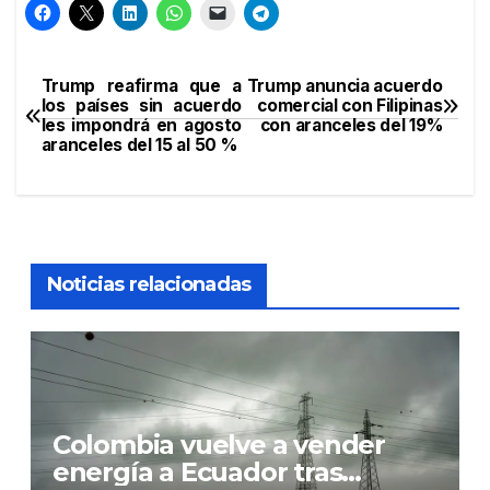
Trump reafirma que a
Trump anuncia acuerdo
Navegación
los países sin acuerdo
comercial con Filipinas
les impondrá en agosto
con aranceles del 19%
de
aranceles del 15 al 50 %
entradas
Noticias relacionadas
Colombia vuelve a vender
energía a Ecuador tras