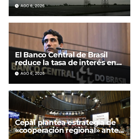
suspender la exportación por
AGO 6, 2026
los aranceles
El Banco Central de Brasil
reduce la tasa de interés en
0,25 puntos, hasta el 14,0 %
AGO 6, 2026
anual
Cepal plantea estrategia de
«cooperación regional» ante
«rupturas» en geopolítica