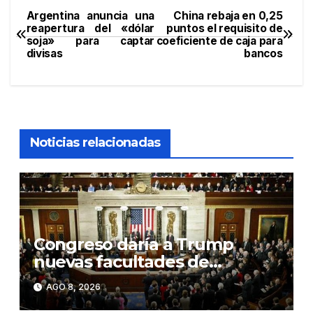
Argentina anuncia una
China rebaja en 0,25
Navegación
reapertura del «dólar
puntos el requisito de
soja» para captar
coeficiente de caja para
de
divisas
bancos
entradas
Noticias relacionadas
Congreso daría a Trump
nuevas facultades de
imponer aranceles
AGO 8, 2026