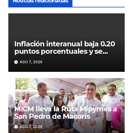
Noticias relacionadas
Inflación interanual baja 0.20
puntos porcentuales y se
sitúa en 5.47 %
AGO 7, 2026
MICM lleva la Ruta Mipymes a
San Pedro de Macorís
AGO 7, 2026