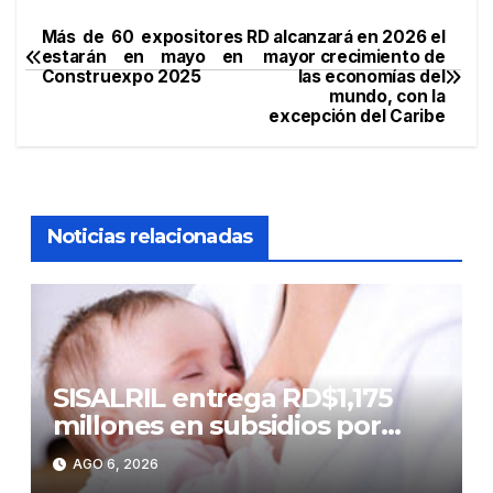
Más de 60 expositores
RD alcanzará en 2026 el
Navegación
estarán en mayo en
mayor crecimiento de
Construexpo 2025
las economías del
de
mundo, con la
excepción del Caribe
entradas
Noticias relacionadas
SISALRIL entrega RD$1,175
millones en subsidios por
lactancia a madres
AGO 6, 2026
trabajadoras