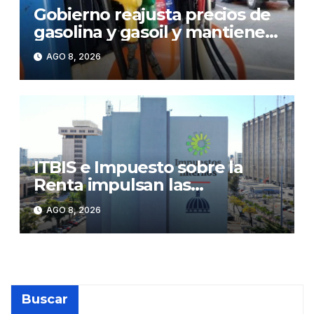
Gobierno reajusta precios de
gasolina y gasoil y mantiene
congelado el GLP
AGO 8, 2026
ITBIS e Impuesto sobre la
Renta impulsan las
recaudaciones de la DGII;
AGO 8, 2026
superan los RD$81,475
millones en julio
Buscar