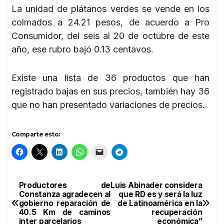
La unidad de plátanos verdes se vende en los
colmados a 24.21 pesos, de acuerdo a Pro
Consumidor, del seis al 20 de octubre de este
año, ese rubro bajó 0.13 centavos.
Existe una lista de 36 productos que han
registrado bajas en sus precios, también hay 36
que no han presentado variaciones de precios.
Comparte esto:
Productores de
Luis Abinader considera
Navegación
Constanza agradecen al
que RD es y será la luz
gobierno reparación de
de Latinoamérica en la
de
40.5 Km de caminos
recuperación
inter parcelarios
económica”