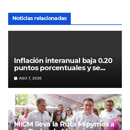
Noticias relacionadas
Inflación interanual baja 0.20
puntos porcentuales y se
sitúa en 5.47 %
AGO 7, 2026
MICM lleva la Ruta Mipymes a