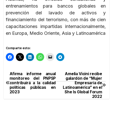
entrenamientos para bancos globales en
prevención del lavado de activos y
financiamiento del terrorismo, con más de cien
capacitaciones impartidas internacionalmente,
en Europa, Medio Oriente, Asia y Latinoamérica
Comparte esto:
Afirma informe anual
Amelia Vicini recibe
Navegación
monitoreo del PNPSP
galardón de “Mujer
contribuirá a la calidad
Empresaria de
de
políticas públicas en
Latinoamérica” en el
2023
She Is Global Forum
entradas
2022