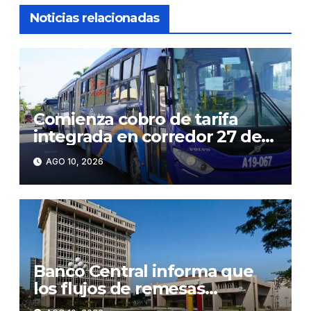
Noticias relacionadas
Comienza cobro de tarifa
integrada en corredor 27 de
Febrero: RD$35 desde el
AGO 10, 2026
lunes
Banco Central informa que
los flujos de remesas
alcanzaron los US$7,316.4