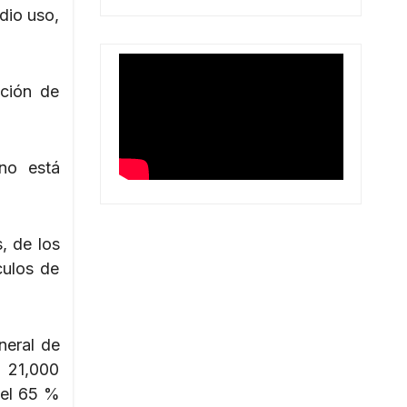
dio uso,
ación de
ano está
, de los
culos de
neral de
a 21,000
 el 65 %