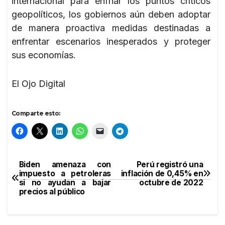
internacional para enfriar los puntos críticos
geopolíticos, los gobiernos aún deben adoptar
de manera proactiva medidas destinadas a
enfrentar escenarios inesperados y proteger
sus economías.
El Ojo Digital
Comparte esto:
Biden amenaza con
Perú registró una
Navegación
impuesto a petroleras
inflación de 0,45% en
si no ayudan a bajar
octubre de 2022
de
precios al público
entradas