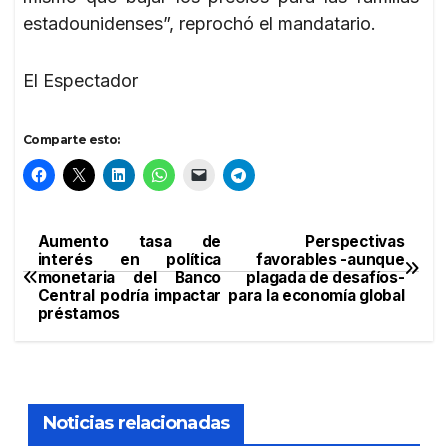
estadounidenses”, reprochó el mandatario.
El Espectador
Comparte esto:
Aumento tasa de
Perspectivas
Navegación
interés en política
favorables -aunque
monetaria del Banco
plagada de desafíos-
de
Central podría impactar
para la economía global
préstamos
entradas
Noticias relacionadas